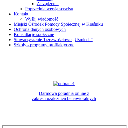
Zarządzenia
Poprzednia wersja serwisu
Kontakt
Wyślij wiadomość
Miejski Ośrodek Pomocy Społecznej w Kraśniku
Ochrona danych osobowych
Konsultacje społeczne
Stowarzyszenie Trzeźwościowe „Uśmiech”
Szkoły - programy profilaktyczne
Darmowa poradnia online z
zakresu uzależnień behawioralnych