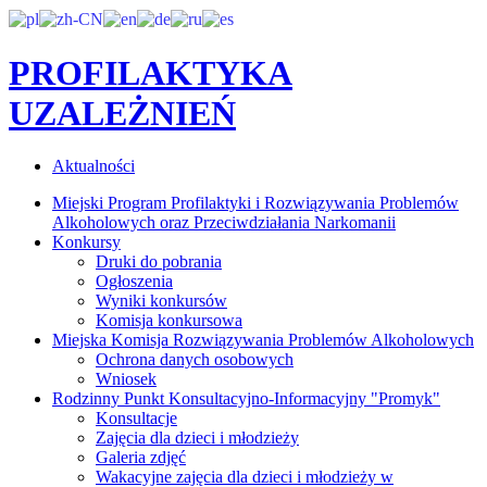
PROFILAKTYKA
UZALEŻNIEŃ
Aktualności
Miejski Program Profilaktyki i Rozwiązywania Problemów
Alkoholowych oraz Przeciwdziałania Narkomanii
Konkursy
Druki do pobrania
Ogłoszenia
Wyniki konkursów
Komisja konkursowa
Miejska Komisja Rozwiązywania Problemów Alkoholowych
Ochrona danych osobowych
Wniosek
Rodzinny Punkt Konsultacyjno-Informacyjny "Promyk"
Konsultacje
Zajęcia dla dzieci i młodzieży
Galeria zdjęć
Wakacyjne zajęcia dla dzieci i młodzieży w