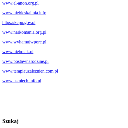
www.al-anon.org.pl
www.niebieskalinia.info
https://kcpu.gov.pl
www.narkomania.org.pl
www.wyhamujwpore.pl
www.niebotak.pl
www.postawnarodzine.pl
www.terapiauzaleznien.com.pl
www.usmiech.info.pl
Szukaj