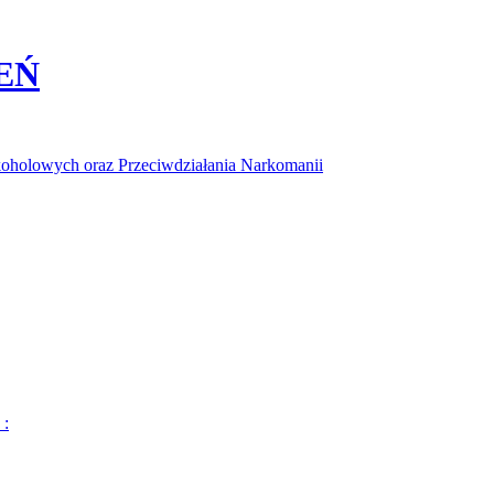
EŃ
koholowych oraz Przeciwdziałania Narkomanii
 :