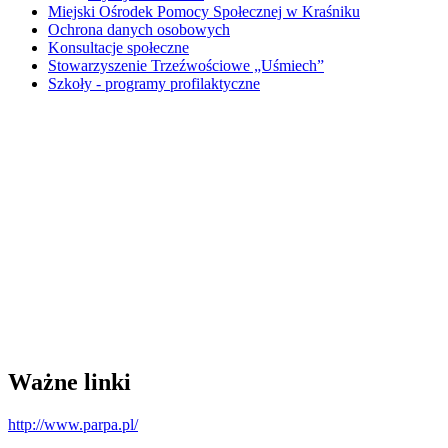
Miejski Ośrodek Pomocy Społecznej w Kraśniku
Ochrona danych osobowych
Konsultacje społeczne
Stowarzyszenie Trzeźwościowe „Uśmiech”
Szkoły - programy profilaktyczne
Ważne linki
http://www.parpa.pl/