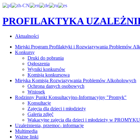
PROFILAKTYKA UZALEŻNI
Aktualności
Miejski Program Profilaktyki i Rozwiązywania Problemów Al
Konkursy
Druki do pobrania
Ogłoszenia
Wyniki konkursów
Komisja konkursowa
Miejska Komisja Rozwiązywania Problemów Alkoholowych
Ochrona danych osobowych
Wniosek
Rodzinny Punkt Konsultacyjno-Informacyjny "Promyk"
Konsultacje
Zajęcia dla dzieci i młodzieży
Galeria zdjęć
Wakacyjne zajęcia dla dzieci i młodzieży w PROMYKU
Uzależnienia, przemoc- informacje
Multimedia
Ważne linki