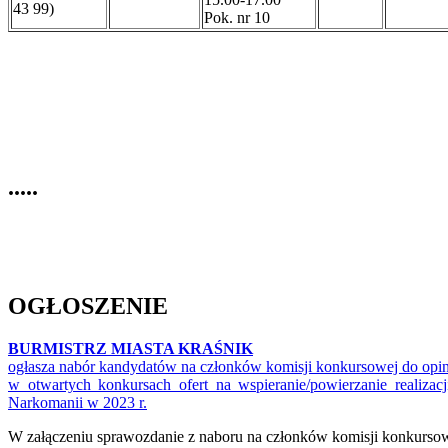
43 99)
Pok. nr 10
.....
OGŁOSZENIE
BURMISTRZ MIASTA KRAŚNIK
ogłasza nabór kandydatów na członków komisji konkursowej do opin
w otwartych konkursach ofert na wspieranie/powierzanie realiz
Narkomanii w 2023 r.
W załączeniu sprawozdanie z naboru na członków komisji konkursow