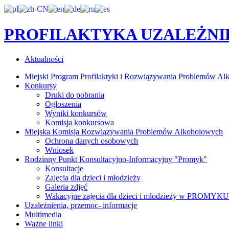
PROFILAKTYKA UZALEŻNI
Aktualności
Miejski Program Profilaktyki i Rozwiązywania Problemów Al
Konkursy
Druki do pobrania
Ogłoszenia
Wyniki konkursów
Komisja konkursowa
Miejska Komisja Rozwiązywania Problemów Alkoholowych
Ochrona danych osobowych
Wniosek
Rodzinny Punkt Konsultacyjno-Informacyjny "Promyk"
Konsultacje
Zajęcia dla dzieci i młodzieży
Galeria zdjęć
Wakacyjne zajęcia dla dzieci i młodzieży w PROMYKU
Uzależnienia, przemoc- informacje
Multimedia
Ważne linki