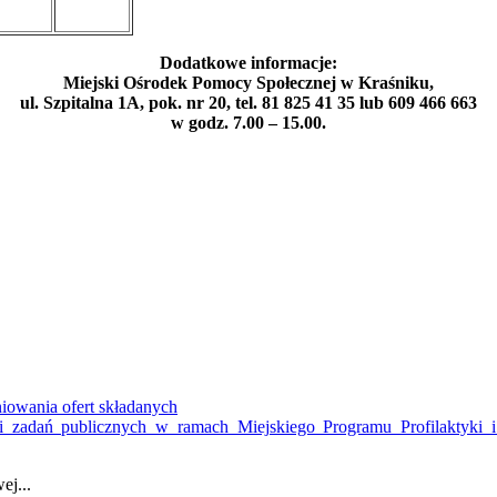
Dodatkowe informacje:
Miejski Ośrodek Pomocy Społecznej w Kraśniku,
ul. Szpitalna 1A, pok. nr 20, tel. 81 825 41 35 lub 609 466 663
w godz. 7.00 – 15.00.
iowania ofert składanych
acji zadań publicznych w ramach Miejskiego Programu Profilaktyk
ej...