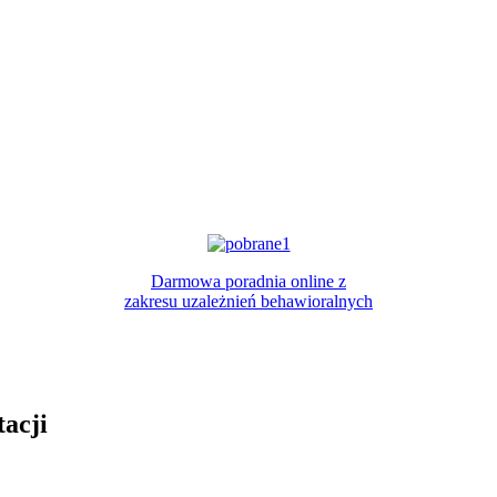
Darmowa poradnia online z
zakresu uzależnień behawioralnych
acji