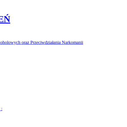
EŃ
koholowych oraz Przeciwdziałania Narkomanii
 :