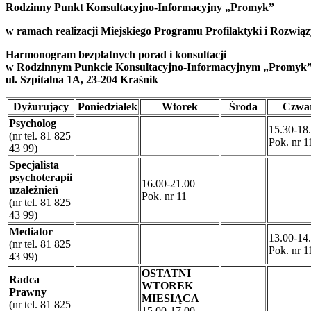
Rodzinny Punkt Konsultacyjno-Informacyjny „Promyk”
w ramach realizacji Miejskiego Programu Profilaktyki i Rozwi
Harmonogram bezpłatnych porad i konsultacji
w Rodzinnym Punkcie Konsultacyjno-Informacyjnym „Promyk
ul. Szpitalna 1A, 23-204 Kraśnik
Dyżurujący
Poniedziałek
Wtorek
Środa
Czwa
Psycholog
15.30-18
(nr tel. 81 825
Pok. nr 1
43 99)
Specjalista
psychoterapii
16.00-21.00
uzależnień
Pok. nr 11
(nr tel. 81 825
43 99)
Mediator
13.00-14
(nr tel. 81 825
Pok. nr 1
43 99)
OSTATNI
Radca
WTOREK
Prawny
MIESIĄCA
(nr tel. 81 825
15.00-17.00