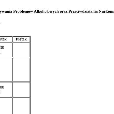
ązywania Problemów Alkoholowych oraz Przeciwdziałania Narkoma
”
rtek
Piątek
.30
1
.00
1