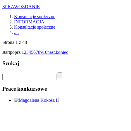
SPRAWOZDANIE
Konsultacje społeczne
INFORMACJA
Konsultacje społeczne
....
Strona 1 z 48
start
poprz.
1
2
3
4
5
6
7
8
9
10
nast.
koniec
Szukaj
Prace konkursowe